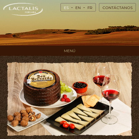
-
-
ES
EN
FR
CONTÁCTANOS
MENÚ
HOME
CONÓCENOS
QUESOS POR TIPO DE LECHE
QUESOS POR CURACIÓN
QUESOS POR FORMATO
QUESOS POR MARCAS
DEGUSTACIÓN
CATÁLOGO